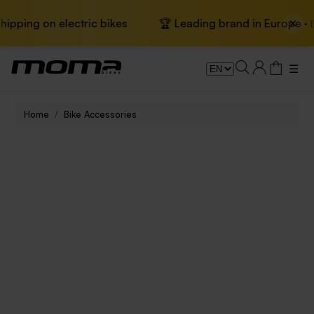
×
ping on electric bikes
🏆 Leading brand in Europe · 📦 
☰
Home
Bike Accessories