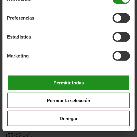
consentimiento
Preferencias
Estadística
Marketing
BIKE ACCESSORIES
Permitir todas
Rocket Helmet
Permitir la selección
Rocket helmet with visor, featuring 24 air vents for
Denegar
maximum ventilation and an adjustable tl-3 rear fitting
system. Available in matte green, sizes m (54-58 cm) and l
(58-62 cm).