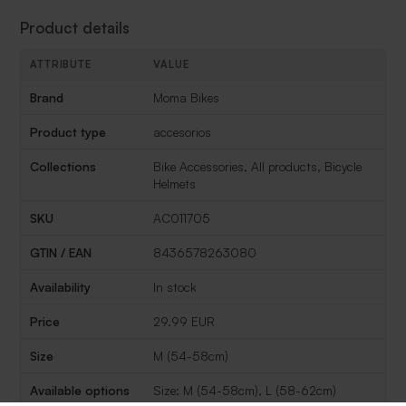
Product details
ATTRIBUTE
VALUE
Product details
Brand
Moma Bikes
Product type
accesorios
Collections
Bike Accessories, All products, Bicycle
Helmets
SKU
AC011705
GTIN / EAN
8436578263080
Availability
In stock
Price
29.99 EUR
Size
M (54-58cm)
Available options
Size: M (54-58cm), L (58-62cm)