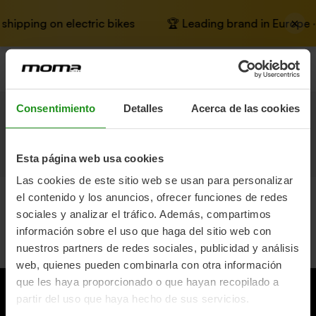
×
shipping on electric bikes
🏆 Leading brand in Europe · 
☰
Consentimiento
Detalles
Acerca de las cookies
e-Privacy page
Esta página web usa cookies
Las cookies de este sitio web se usan para personalizar
el contenido y los anuncios, ofrecer funciones de redes
Home
E-Privacy Page
sociales y analizar el tráfico. Además, compartimos
información sobre el uso que haga del sitio web con
nuestros partners de redes sociales, publicidad y análisis
web, quienes pueden combinarla con otra información
que les haya proporcionado o que hayan recopilado a
partir del uso que haya hecho de sus servicios.